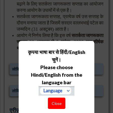
बढ़ाने
के
लिए
सतर्कता
जागरूकता
सप्ताह
का
आयोजन
करना
आयोग
के
उपायों
में
से
एक
है।
सतर्कता
जागरूकता
सप्ताह
,
प्रत्येक
वर्ष
उस
सप्ताह
के
दौरान
मनाया
जाता
है
जिसमें
सरदार
वल्लभभाई
पटेल
का
जन्मदिन
(31
अक्टूबर
)
आता
है।
आयोग
ने
निर्णय
लिया
है
कि
इस
वर्ष
सतर्कता
जागरूकता
सप्ताह
30
अक्टूबर
से
5
नवंबर
,
2023
तक
शीर्षक
थीम
के
साथ
मनाया
जाएगा।
कृपया भाषा बार से हिंदी/English
चुनें।
Please choose
लोकिहत प्रकटीकरण और मुखिबर संरक्षण (पिडपी) पोस्टर
Hindi/English from the
language bar
लोकिहत प्रकटीकरण और मुखिबर संरक्षण (पिडपी)
वीडियो
Close
एरीज़, नैनीताल में गतिविधियों की अनुसूची