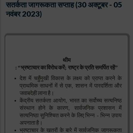
सतर्कता जागरूकता सप्ताह (30 अक्टूबर - 05
नवंबर 2023)
थीम
:
“
भ्रष्टाचार
का
विरोध
करें
;
राष्ट्र
के
प्रति
समर्पित
रहें
”
देश
में
चहुँमुखी
विकास
के
लक्ष्य
को
प्राप्त
करने
के
प्राथमिक
साधनों
में
से
एक
,
शासन
में
पारदर्शिता
और
जवाबदेही
लाना
है।
केंद्रीय
सतर्कता
आयोग
,
भारत
का
सर्वोच्च
सत्यनिष्ठ
संस्थान
होने
के
कारण
,
सार्वजनिक
प्रशासन
में
सत्यनिष्ठा
सुनिश्चित
करने
के
लिए
भिन्न
-
भिन्न
उपाय
अपनाता
है।
भ्रष्टाचार
के
खतरों
के
बारे
में
सार्वजनिक
जागरूकता