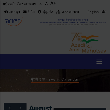
A+
Skip
A
स्क्रीन रीडर का उपयोग
A-
to
साइन इन
ई-मेल
इंट्रानेट
साइट का नक्शा
English
|
हिंदी
main
content
Breadcrumb
मुख्य पृष्ठ
-
Event Calendar
August