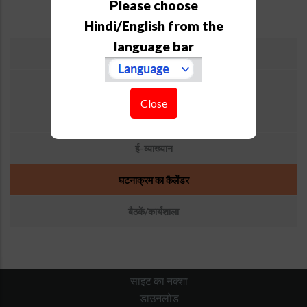
Please choose
30
31
1
2
3
4
5
page
Hindi/English from the
उप
language bar
आगामी सेमिनार/संगोष्ठी
मेनू:
घटनाएँ
विगत सेमिनार/संवाद
Close
खगोलीय
ई-व्याख्यान
घटनाक्रम का कैलेंडर
बैठकें/कार्यशाला
साइट का नक्शा
डाउनलोड