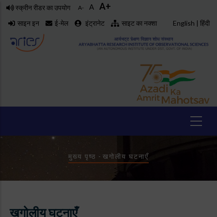
A+
Skip
A
स्क्रीन रीडर का उपयोग
A-
to
साइन इन
ई-मेल
इंट्रानेट
साइट का नक्शा
English
|
हिंदी
main
content
Breadcrumb
मुख्य पृष्ठ
-
खगोलीय घटनाएँ
खगोलीय घटनाएँ