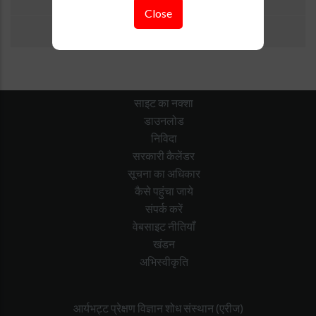
Close
बैठकें/कार्यशाला
साइट का नक्शा
डाउनलोड
निविदा
सरकारी कैलेंडर
सूचना का अधिकार
कैसे पहुंचा जाये
संपर्क करें
वेबसाइट नीतियाँ
खंडन
अभिस्वीकृति
आर्यभट्ट प्रेक्षण विज्ञान शोध संस्थान (एरीज)