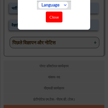
भर्ती विज्ञापन विभिन्न तकनीकी और प्रशासनिक पद-2023
Close
वैज्ञानिक सहायक (पुस्तकालय) के लिए चयनित उम्मीदवार
पिछले विज्ञापन और नोटिस
उप
वेब डेवलपर (अनुबंध पर)
के पद के लिए वॉक-इन इंटरव्यू
पोस्ट डॉक्टोरल कार्यक्रम
मेनू:
अवसर
वैज्ञानिक सहायक (अनुबंध) के पद के लिए
आवेदन
करने के लिए
संकाय-पद
यहां क्लिक करें।
पीएचडी कार्यक्रम
एडमिट कार्ड
डाउनलोड करने के लिए यहां क्लिक करें।
शॉर्टलिस्ट किए गए उम्मीदवारों लाइब्रेरी असिस्टेंट (एलए) के
इंटीग्रेटेड एम.टेक.- पीएच.डी. (टेक.)
लिए
कॉल लेटर