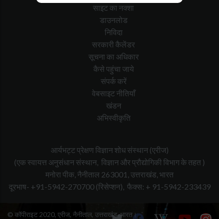
साइट का नक्शा
डाउनलोड
निविदा
सरकारी कैलेंडर
सूचना का अधिकार
कैसे पहुंचा जाये
संपर्क करें
वेबसाइट नीतियाँ
खंडन
अभिस्वीकृति
आर्यभट्ट प्रेक्षण विज्ञान शोध संस्थान (एरीज)
(एक स्वायत्त अनुसंधान संस्थान, विज्ञान और प्रौद्योगिकी विभाग के तहत )
मनोरा पीक, नैनीताल 263001, उत्तराखंड, भारत
दूरभाष- +91-5942-270700
(रिसेप्शन),
फैक्स: + 91-5942-233439
© कॉपीराइट 2020, एरीज, नैनीताल, उत्तराखंड, भारत।