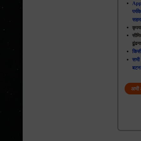
App
पर्य
सहमत
कृपया
सीमित
ढूंढन
किसी
सभी 
बटन 
अभी अ