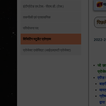
म
इंटीग्रेटेड एम.टेक.- पीएच.डी. (टेक.)
तकनीकी एवं प्रशासनिक
पिछल
परियोजना पद
विजिटिंग स्टूडेंट प्रोग्राम
2022-23 के
जनवर
प्रोजेक्ट एसोसिएट (आईएलएमटी प्रोजेक्ट)
सितं
जो छात
प्रोजे
एरीज़ 
बाहर
मास्
ग्री
द्वार