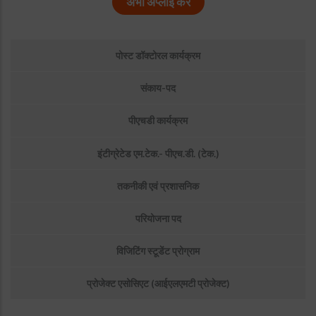
अभी अप्लाई करें
उप
पोस्ट डॉक्टोरल कार्यक्रम
मेनू:
अवसर
संकाय-पद
पीएचडी कार्यक्रम
इंटीग्रेटेड एम.टेक.- पीएच.डी. (टेक.)
तकनीकी एवं प्रशासनिक
परियोजना पद
विजिटिंग स्टूडेंट प्रोग्राम
प्रोजेक्ट एसोसिएट (आईएलएमटी प्रोजेक्ट)