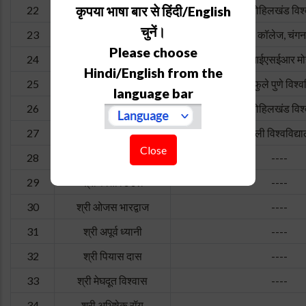
कृपया भाषा बार से हिंदी/English
22
स्मृति सिंह
एम.जे.पी. रोहिलखंड विश
चुनें।
23
एलेन डोमिनिक
एसबी कॉलेज, चंगन
Please choose
24
कौशिक गुप्ता
आईआईएसईआर मो
Hindi/English from the
25
कामाक्षी कौशिक
सावित्रीबाई फुले पुणे विश्वव
language bar
26
अंशू गंगवार
एम.जे.पी. रोहिलखंड विश
27
अभि राज
दिल्ली विश्वविद्य
Close
28
श्री जयेश मनोज सारस्वत
----
29
श्री श्वेता डिडेल
----
30
श्री ओजस भारद्वाज
----
31
श्री अपूर्व ध्यानी
----
32
श्री पियास दास
----
33
श्री मेघदूत विश्वास
----
34
श्री अभिषेक रॉय
----