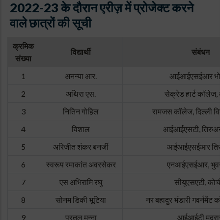
2022-23 के दौरान एरीज़ में प्रोजेक्ट करने
वाले छात्रों की सूची
क्रमिक
विद्यार्थी
संबंधन
संख्या
1
अनन्या आर.
आईआईएसईआर भो
2
अथिरा एस.
सेक्रेड हार्ट कॉलेज,
3
नितिन गोहिल
रामजस कॉलेज, दिल्ली विश
4
विशाल
आईआईएसटी, तिरुअन
5
अरिजीत शंकर बनर्जी
आईआईएसईआर तिर
6
स्वरूप रमाकांत अवरसेकर
एनआईएसईआर, भुवन
7
एस अभिरामि रघु
सीयूएसएटी, को
8
सोनम डिकी भूटिया
नर बहादुर भंडारी गवर्नमेंट 
9
प्रतुल मन्ना
आईआईटी मद्र