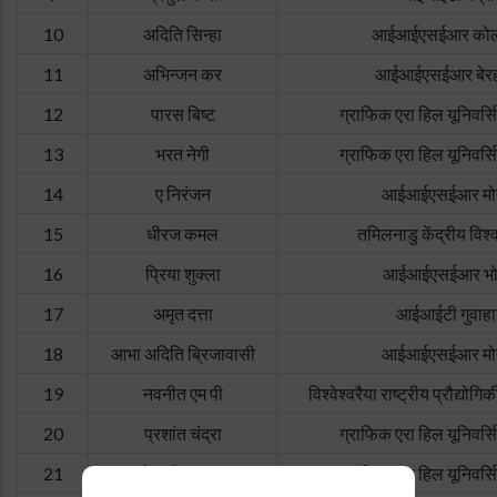
10
अदिति सिन्हा
आईआईएसईआर कोल
11
अभिन्जन कर
आईआईएसईआर बेरह
12
पारस बिष्ट
ग्राफिक एरा हिल यूनिवर्स
13
भरत नेगी
ग्राफिक एरा हिल यूनिवर्स
14
ए निरंजन
आईआईएसईआर मो
15
धीरज कमल
तमिलनाडु केंद्रीय विश्
16
प्रिया शुक्ला
आईआईएसईआर भो
17
अमृत दत्ता
आईआईटी गुवाहा
18
आभा अदिति ब्रिजावासी
आईआईएसईआर मो
19
नवनीत एम पी
विश्वेश्वरैया राष्ट्रीय प्रौद्योग
20
प्रशांत चंद्रा
ग्राफिक एरा हिल यूनिवर्स
21
देवाशीष रावत
ग्राफिक एरा हिल यूनिवर्स