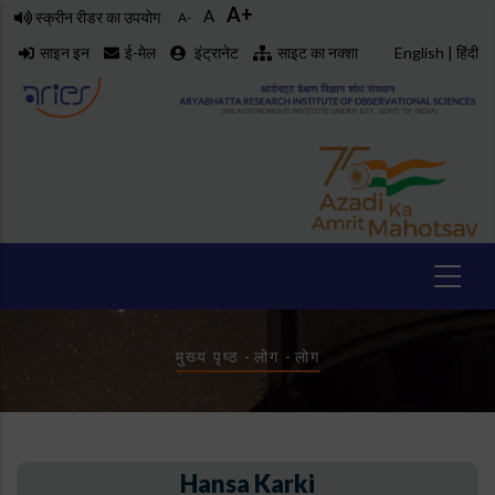
A+
Skip
A
स्क्रीन रीडर का उपयोग
A-
to
साइन इन
ई-मेल
इंट्रानेट
साइट का नक्शा
English
|
हिंदी
main
content
Breadcrumb
मुख्य पृष्ठ
-
लोग
-
लोग
Hansa Karki