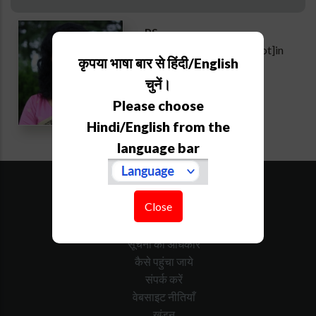
PS
hansa[at]aries[dot]res[dot]in
कृपया भाषा बार से हिंदी/English
Extension :
721
चुनें।
Personal webpage
Please choose
Hindi/English from the
language bar
साइट का नक्शा
डाउनलोड
Close
निविदा
सरकारी कैलेंडर
सूचना का अधिकार
कैसे पहुंचा जाये
संपर्क करें
वेबसाइट नीतियाँ
खंडन