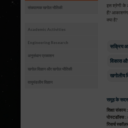
इस श्रेणी के 
संख्यात्मक खगोल भौतिकी
हैं? आकाशगंगा
क्या है?
Research_mains
Academic Activities
Engineering Research
सक्रिय आ
अनुसंधान प्रकाशन
लगभग एक द
विकास और
द्रव्यमा
खगोल विज्ञान और खगोल भौतिकी
नाभिक में 
खगोलीय विप
आपूर्ति की
वायुमंडलीय विज्ञान
आकाशगंगा क
सापेक्षताव
समूह के सदस्य
क्योंकि यह
तंत्र है।
शिक्षा संकाय 
पोस्टडॉक्स :
यह लंबे सम
रिसर्च स्कॉलर्
इनमें से 