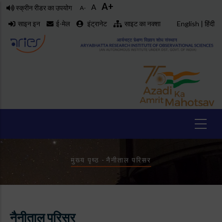
A+
Skip
A
स्क्रीन रीडर का उपयोग
A-
to
साइन इन
ई-मेल
इंट्रानेट
साइट का नक्शा
English
|
हिंदी
main
content
Breadcrumb
मुख्य पृष्ठ
-
नैनीताल परिसर
नैनीताल परिसर