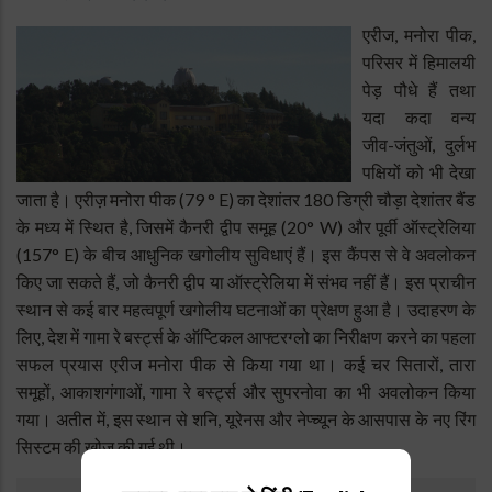
एरीज, मनोरा पीक,
परिसर में हिमालयी
पेड़ पौधे हैं तथा
यदा कदा वन्य
जीव-जंतुओं, दुर्लभ
पक्षियों को भी देखा
जाता है। एरीज़ मनोरा पीक (79 ° E) का देशांतर 180 डिग्री चौड़ा देशांतर बैंड
के मध्य में स्थित है, जिसमें कैनरी द्वीप समूह (20° W) और पूर्वी ऑस्ट्रेलिया
(157° E) के बीच आधुनिक खगोलीय सुविधाएं हैं। इस कैंपस से वे अवलोकन
किए जा सकते हैं, जो कैनरी द्वीप या ऑस्ट्रेलिया में संभव नहीं हैं। इस प्राचीन
स्थान से कई बार महत्वपूर्ण खगोलीय घटनाओं का प्रेक्षण हुआ है। उदाहरण के
लिए, देश में गामा रे बर्स्ट्स के ऑप्टिकल आफ्टरग्लो का निरीक्षण करने का पहला
सफल प्रयास एरीज मनोरा पीक से किया गया था। कई चर सितारों, तारा
समूहों, आकाशगंगाओं, गामा रे बर्स्ट्स और सुपरनोवा का भी अवलोकन किया
गया। अतीत में, इस स्थान से शनि, यूरेनस और नेप्च्यून के आसपास के नए रिंग
सिस्टम की खोज की गई थी।
उप