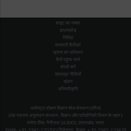
साइट का नक्शा
डाउनलोड
निविदा
सरकारी कैलेंडर
सूचना का अधिकार
कैसे पहुंचा जाये
संपर्क करें
वेबसाइट नीतियाँ
खंडन
अभिस्वीकृति
आर्यभट्ट प्रेक्षण विज्ञान शोध संस्थान (एरीज)
(एक स्वायत्त अनुसंधान संस्थान, विज्ञान और प्रौद्योगिकी विभाग के तहत )
मनोरा पीक, नैनीताल 263001, उत्तराखंड, भारत
दूरभाष- +91-5942-270700
(रिसेप्शन),
फैक्स: + 91-5942-233439