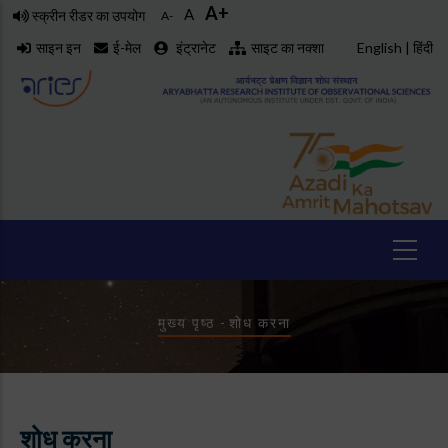
A+
Skip
A
स्क्रीन रीडर का उपयोग
A-
to
साइन इन
ई-मेल
इंट्रानेट
साइट का नक्शा
English
|
हिंदी
main
content
Breadcrumb
मुख्य पृष्ठ
-
शोध करना
शोध करना