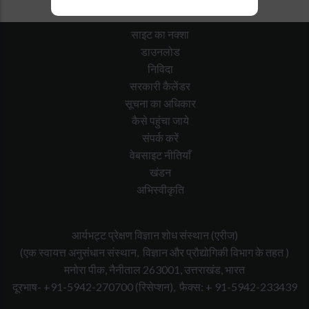
साइट का नक्शा
डाउनलोड
निविदा
सरकारी कैलेंडर
सूचना का अधिकार
कैसे पहुंचा जाये
संपर्क करें
वेबसाइट नीतियाँ
खंडन
अभिस्वीकृति
आर्यभट्ट प्रेक्षण विज्ञान शोध संस्थान (एरीज)
(एक स्वायत्त अनुसंधान संस्थान, विज्ञान और प्रौद्योगिकी विभाग के तहत )
मनोरा पीक, नैनीताल 263001, उत्तराखंड, भारत
दूरभाष- +91-5942-270700
(रिसेप्शन),
फैक्स: + 91-5942-233439