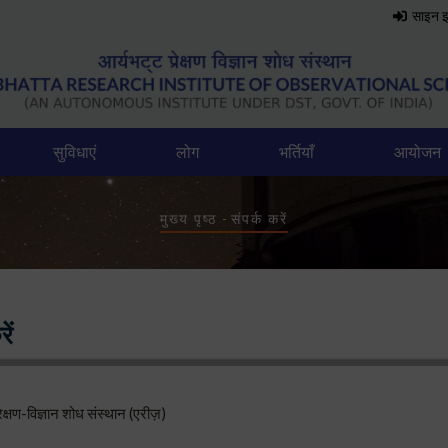
साइन 
सुविधाएं
लोग
भर्तियाँ
आयोजन
Breadcrumb
मुख्य पृष्ठ
-
संपर्क करें
ें
ेक्षण-विज्ञान शोध संस्थान (एरीज़)