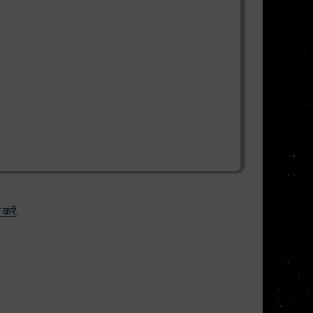
 करें
.