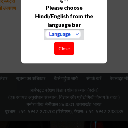
ट्रूमेंट्स
Please choose
ंधी उपकरण
Hindi/English from the
language bar
Close
लेंडर
सूचना का अधिकार
कैसे पहुंचा जाये
संपर्क करें
वेबसाइट नी
आर्यभट्ट प्रेक्षण विज्ञान शोध संस्थान (एरीज)
(एक स्वायत्त अनुसंधान संस्थान, विज्ञान और प्रौद्योगिकी विभाग के तहत )
मनोरा पीक, नैनीताल 263001, उत्तराखंड, भारत
दूरभाष- +91-5942-270700
(रिसेप्शन),
फैक्स: + 91-5942-233439