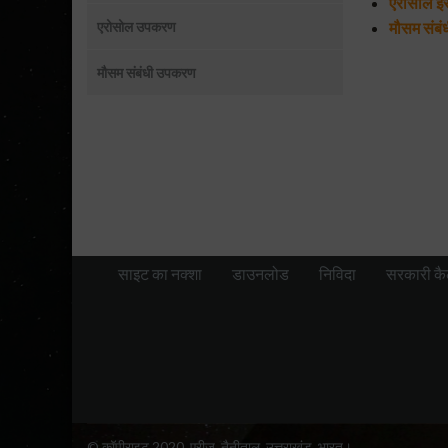
एरोसोल इंस्
मौसम संब
एरोसोल उपकरण
मौसम संबंधी उपकरण
साइट का नक्शा
डाउनलोड
निविदा
सरकारी कै
© कॉपीराइट 2020, एरीज, नैनीताल, उत्तराखंड, भारत।