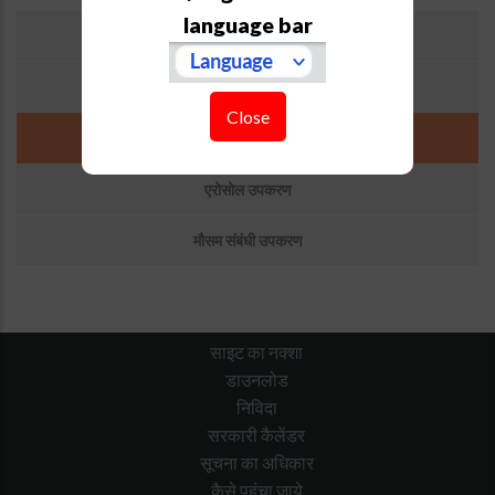
Sub
language bar
एसटी रडार
Menu
:
लिडार
Atmospheric
Close
Instruments
ट्रेस गैस उपकरण
एरोसोल उपकरण
मौसम संबंधी उपकरण
साइट का नक्शा
डाउनलोड
निविदा
सरकारी कैलेंडर
सूचना का अधिकार
कैसे पहुंचा जाये