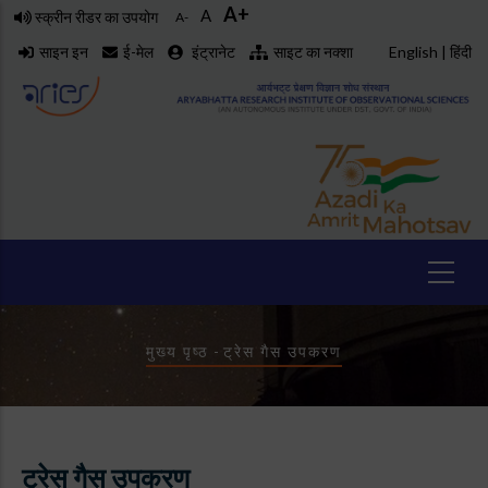
A+
Skip
A
स्क्रीन रीडर का उपयोग
A-
to
साइन इन
ई-मेल
इंट्रानेट
साइट का नक्शा
English
|
हिंदी
main
content
Breadcrumb
मुख्य पृष्ठ
-
ट्रेस गैस उपकरण
ट्रेस गैस उपकरण