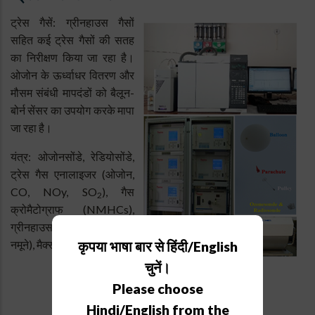
ट्रेस गैसें: ग्रीनहाउस गैसों
सहित कई ट्रेस गैसों की सतह
का निरीक्षण किया जा रहा है।
ओजोन के ऊर्ध्वाधर वितरण और
मौसम संबंधी मापदंडों को बैलून-
बोर्न सेंसर का उपयोग करके मापा
जा रहा है।
यंत्र: ओजोनसोंडे, रेडियोसोंडे,
ट्रेस गैस एनालाइजर (ओजोन,
CO, NOy, SO
), गैस
2
क्रोमैटोग्राफ (NMHCs),
ग्रीनहाउस गैसें (ऑनलाइन और
नमूने), मैक्स-डीओएएस।
कृपया भाषा बार से हिंदी/English
चुनें।
Please choose
Hindi/English from the