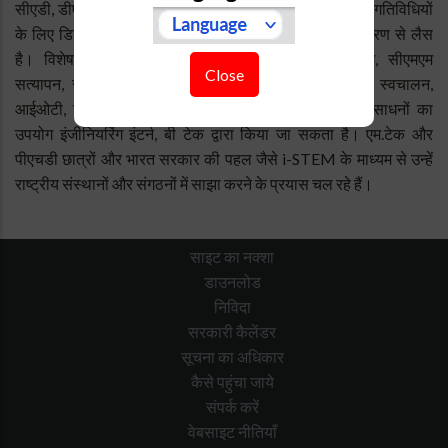
सीएडी, डीएसपी, सिग्नल प्रोसेसिंग से संबंधित जटिल इंजीनियरिंग गतिविधियों
के लिए डिजाइन, विकास, सिमुलेशन, डिबगिंग और सत्यापन उपकरण से लैस
है। विशेषज्ञता। आरएफ, यांत्रिक सीएडी, सीएनसी मशीनिंग, सीएमएम
Close
सत्यापन, सटीक ऑप्टिकल डिजाइन और सत्यापन, एचएमआई, स्वचालन,
आईओटी, सॉफ्टवेयर विकास, समानांतर कंप्यूटिंग आदि। इन संसाधनों का
उपयोग इंजीनियरिंग इंटर्न, बी टेक द्वारा किया जा सकता है। एम.टेक और
पीएचडी छात्रों और भारत सरकार की पहल जैसे i-STEM के माध्यम से उन्हें
राष्ट्रीय संस्थानों और संगठनों में साझा करने के प्रयास चल रहे हैं।
साइट का नक्शा
डाउनलोड
निविदा
सरकारी कैलेंडर
सूचना का अधिकार
कैसे पहुंचा जाये
संपर्क करें
वेबसाइट नीतियाँ