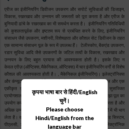
एरीज का इंजीनियरिंग डिवीजन उपकरण और सपोर्ट सुविधाओं की डिजाइन,
विकास, रखरखाव और उन्नयन की जरूरतों को पूरा करता है और एरीज के
बुनियादी ढांचे के रखरखाव का भी समर्थन करता है। इंजीनियरिंग गतिविधियों
को कुशलतापूर्वक और इष्टतम रूप से प्रबंधित करने के लिए, इंजीनियरिंग
संसाधन जैसे उपकरण, मशीनरी, विशेषज्ञता और कौशल सेट डिवीजन के तहत
एक सामान्य संसाधन पूल के रूप में उपलब्ध हैं। टेलीस्कोप, बैकएंड उपकरण,
रडार सुविधा आदि जैसे उपकरणों के जटिल तत्वों के विकास, रखरखाव और
उन्नयन के लिए बहुत प्रयास की आवश्यकता होती है। इसके लिए न
केवल एरीज़ (ऑप्टिक्स, मैकेनिकल, ऑप्टिक्स) में चार इंजीनियरिंग वर्गों से विशेष
कौशल की आवश्यकता होती है। , मैकेनिकल इंजीनियरिंग)। इलेक्ट्रॉनिक्स
और कंप्यूटर अनुभाग), लेकिन इससे भी महत्वपूर्ण अंतःविषय कौशल और एक
एकीकृत दृष्टिकोण। इंजीनियरिंग विशेषज्ञता, अच्छी तरह से सुसज्जित
कृपया भाषा बार से हिंदी/English
प्रयोगशालाओं, सिमुलेशन सेटअप और परिष्कृत माप उपकरण के साझा पूल का
चुनें।
उपयोग करके, एरीज़ इन आवश्यकताओं को प्रभावी ढंग से पूरा करता है और
Please choose
अधिक उन्नत राष्ट्रीय और अंतर्राष्ट्रीय नेटवर्क वाली परियोजनाओं में भी भाग
लेता है। वर्तमान में, एआरआईईएस उन्नत नियंत्रण प्रणाली, एम्बेडेड सिस्टम,
Hindi/English from the
पीएलसी, ड्राइव, गति नियंत्रक और स्वचालन, विद्युत और इलेक्ट्रॉनिक
language bar