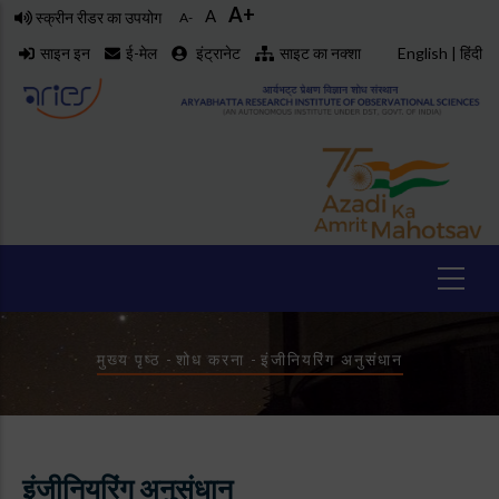
A+
Skip
A
स्क्रीन रीडर का उपयोग
A-
to
साइन इन
ई-मेल
इंट्रानेट
साइट का नक्शा
English
|
हिंदी
main
content
Breadcrumb
मुख्य पृष्ठ
-
शोध करना
-
इंजीनियरिंग अनुसंधान
इंजीनियरिंग अनुसंधान