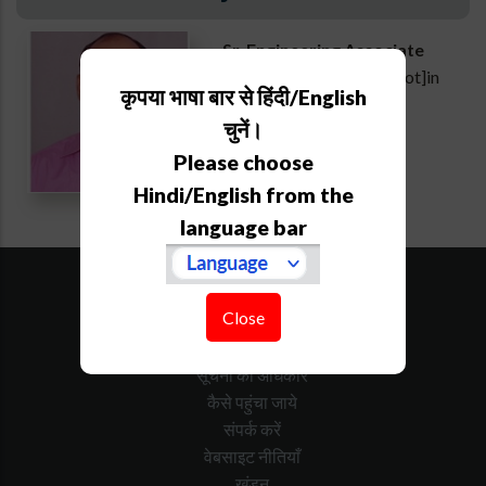
Sr. Engineering Associate
manoj[at]aries[dot]res[dot]in
कृपया भाषा बार से हिंदी/English
Extension :
832
चुनें।
Personal webpage
Please choose
Hindi/English from the
language bar
साइट का नक्शा
डाउनलोड
Close
निविदा
सरकारी कैलेंडर
सूचना का अधिकार
कैसे पहुंचा जाये
संपर्क करें
वेबसाइट नीतियाँ
खंडन