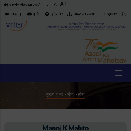
A+
Skip
A
स्क्रीन रीडर का उपयोग
A-
to
साइन इन
ई-मेल
इंट्रानेट
साइट का नक्शा
English
|
हिंदी
main
content
Breadcrumb
मुख्य पृष्ठ
-
लोग
-
लोग
Manoj K Mahto