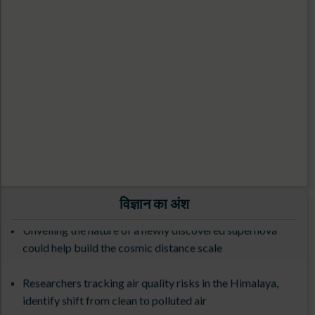
Exploring the Cosmos with 3.6-meter DOT: From
Observations to Science Results (ExCoDOT-2025) from
27-31st October 2025
विज्ञान का अंश
Unveiling the nature of a newly discovered supernova
1st ILMT Contest-2026
could help build the cosmic distance scale
The 3rd ILMT Workshop at ARIES (9-13 March 2026)
Researchers tracking air quality risks in the Himalaya,
identify shift from clean to polluted air