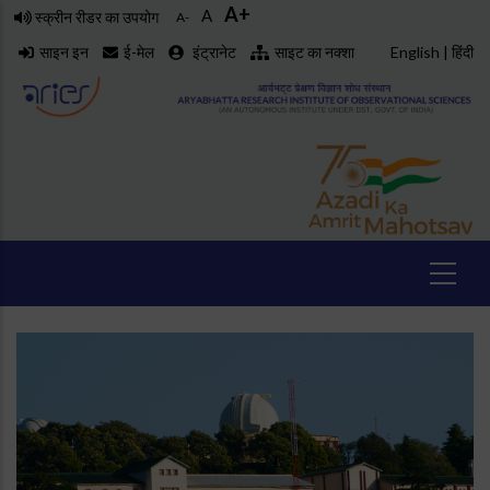
A+
Skip
A
स्क्रीन रीडर का उपयोग
A-
to
साइन इन
ई-मेल
इंट्रानेट
साइट का नक्शा
English
|
हिंदी
main
content