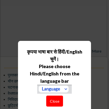
More
कृपया भाषा बार से हिंदी/English
चुनें।
लिंक
Please choose
Hindi/English from the
पुस्तकालय/ज्ञान संसाधन केंद्र
language bar
यौन उत्पीड़न के विरुद्ध आंतरिक शिकायत समिति
घटनाक्रम का कैलेंडर
वेधशाला यात्रा के लिए आवेदन करें
निविदाएं और वर्जित विक्रेता
Close
छुट्टियों की सूची