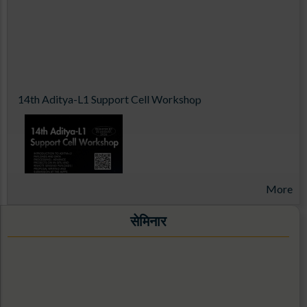
14th Aditya-L1 Support Cell Workshop
More
सेमिनार
Exploring the Cosmos with 3.6-meter DOT: From
Observations to Science Results (ExCoDOT-2026) from
16-20th November 2026