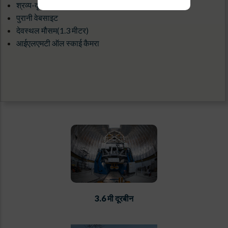
श्रव्य-दृश्य गैलरी
पुरानी वेबसाइट
देवस्थल मौसम(1.3 मीटर)
आईएलएमटी ऑल स्काई कैमरा
3.6 मी दूरबीन