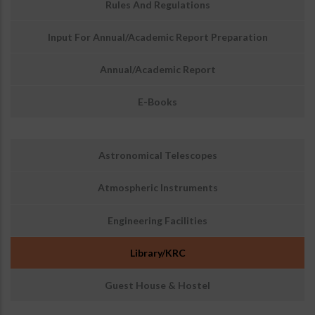
Rules And Regulations
Input For Annual/Academic Report Preparation
Annual/Academic Report
E-Books
उप
Astronomical Telescopes
मेनू:
सुविधाएं
Atmospheric Instruments
Engineering Facilities
Library/KRC
Guest House & Hostel