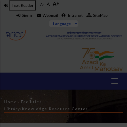
A+
Skip
A
A-
Text Reader
to
Sign in
Webmail
Intranet
SiteMap
main
content
Breadcrumb
Home
-
Facilities
-
Library/Knowledge Resource Center