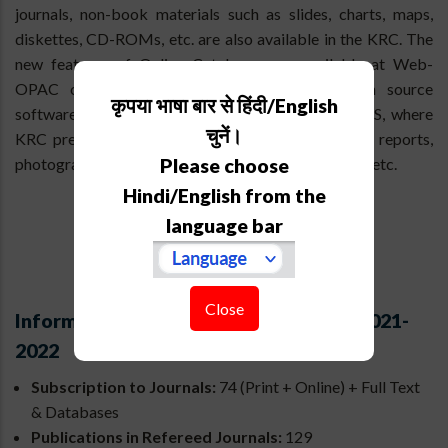
journals, non-book materials such as slides, charts, maps,
diskettes, CD-ROMs, etc. are also available in the KRC. The
new features of Online Catalogue are available at Web-
OPAC on ARIES home page. DSpace, an open source
कृपया भाषा बार से हिंदी/English
software is used for the digital repository of ARIES, where
चुनें।
KRC preserves the scientific documents, academic reports,
Please choose
photographs of special events, newspaper clippings, etc.
Hindi/English from the
language bar
Close
Information Resources Added During 2021-
2022
Subscription to Journals:
74 (Print + Online) + Full Text
& Databases
Publications in Refereed Journals:
129