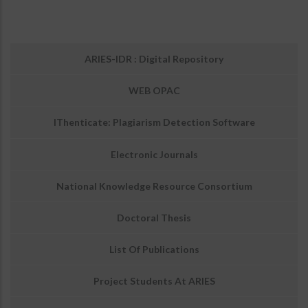
उप
ARIES-IDR : Digital Repository
मेनू:
लाइब्रेरी
WEB OPAC
IThenticate: Plagiarism Detection Software
Electronic Journals
National Knowledge Resource Consortium
Doctoral Thesis
List Of Publications
Project Students At ARIES